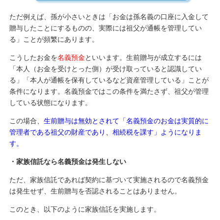
ただ例えば、孫が小さいときは「お金は孫名義の口座に入金して
贈与したことにするものの、実際には祖父が通帳を管理してい
る」ことが頻繁にあります。
こうしたお金を
名義預金
といいます。生前贈与が成立するには
「本人（お金を受けとった側）が受け取っていると認識してい
る」「本人が通帳を保有しているなど資産管理している」ことが
条件になります。名義預金ではこの条件を満たさず、祖父が管理
している状態になります。
この場合、
生前贈与は無効とされて「名義預金のお金は実質的に
管理者である祖父の財産であり、相続税を課す」ようになりま
す。
・家族信託なら名義預金は発生しない
ただ、家族信託であれば契約に基づいて実施されるので名義預金
は発生せず、生前贈与を否認されることはありません。
このとき、以下のように家族信託を実施します。