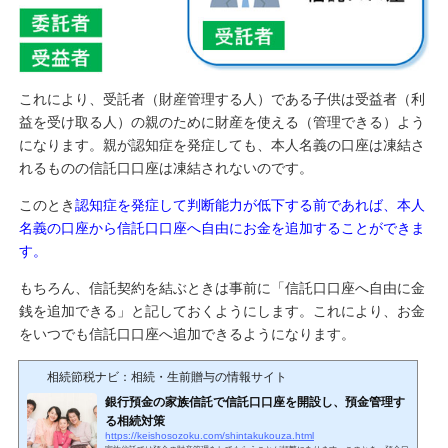
これにより、受託者（財産管理する人）である子供は受益者（利
益を受け取る人）の親のために財産を使える（管理できる）よう
になります。親が認知症を発症しても、本人名義の口座は凍結さ
れるものの信託口口座は凍結されないのです。
このとき
認知症を発症して判断能力が低下する前であれば、本人
名義の口座から信託口口座へ自由にお金を追加することができま
す。
もちろん、信託契約を結ぶときは事前に「信託口口座へ自由に金
銭を追加できる」と記しておくようにします。これにより、お金
をいつでも信託口口座へ追加できるようになります。
相続節税ナビ：相続・生前贈与の情報サイト
銀行預金の家族信託で信託口口座を開設し、預金管理す
る相続対策
https://keishosozoku.com/shintakukouza.html