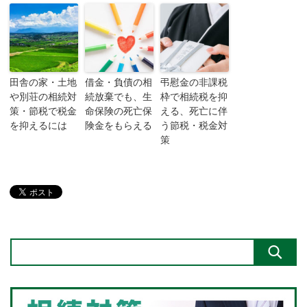
田舎の家・土地
借金・負債の相
弔慰金の非課税
や別荘の相続対
続放棄でも、生
枠で相続税を抑
策・節税で税金
命保険の死亡保
える、死亡に伴
を抑えるには
険金をもらえる
う節税・税金対
策