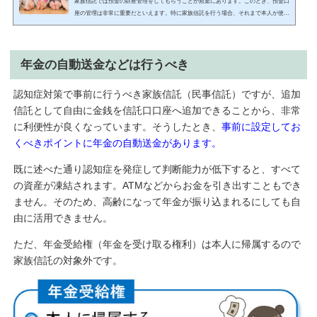
家族信託では預金の財産管理をしてもらうことが頻繁にあります。このとき、預金口
座の管理は非常に重要だといえます。特に家族信託を行う場合、それまで本人が使用
している銀行口座とは異なる預金口座を開設することになります。ただ、このときは
信託口（しんたくぐち）口座という特殊な口座を開設しなければいけません。しか
し、銀行によっては口座開設できないことがありますし、場合によっては不備のある
年金の自動送金などは行うべき
預金口座を作ってしまうこともあります。家族信託が正しく機能する口座を作って預
金管理しなければ、当然ながら意味がありませ...
認知症対策で事前に行うべき家族信託（民事信託）ですが、追加
信託として自由に金銭を信託口口座へ追加できることから、非常
に利便性が良くなっています。そうしたとき、
事前に設定してお
くべきポイントに年金の自動送金があります。
既に述べた通り認知症を発症して判断能力が低下すると、すべて
の資産が凍結されます。ATMなどからお金を引き出すこともでき
ません。そのため、高齢になって年金が振り込まれるにしても自
由に活用できません。
ただ、年金受給権（年金を受け取る権利）は本人に帰属するので
家族信託の対象外です。