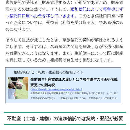
家族信託で受託者（財産管理する人）が祖父であるため、財産管
理をするのは当然です。そうして、
追加信託によって毎年少しず
つ信託口口座へお金を移していきます。
このとき信託口口座へ移
ったお金については、受益者（利益を受け取る人）である孫のも
のになります。
そうして祖父が死亡したとき、家族信託の契約が解除されるよう
にします。そうすれば、名義預金の問題を解決しながら孫へ財産
を移動できるようになります。また、生前贈与によって既に財産
を孫に渡しているため、相続税は発生せず無税になります。
相続節税ナビ：相続・生前贈与の情報サイト
生前贈与と家族信託の違いとは？暦年贈与の可否や名義
変更での贈与税
https://keishosozoku.com/sei-shin.html
生前贈与は全体的な相続税を抑えるために非常に重要な手法になります。ただ、単に
生前贈与するのではなく、「家族信託を利用しつつも、生前贈与によって対象の人に
財産を移すのは可能か？」と考える人は多いです。生前贈与と家族信託はまったくの
別物であるため、それぞれを併用するときは正しい考え方があります。知識なしに生
前贈与すれば高額な贈与税を課せられることになり、むしろやらないほうが良かった
不動産（土地・建物）の追加信託では契約・登記が必要
ということも起こります。その反対に、家族信託と生前贈与を両方とも実施するから
こそ、無駄な税金を減額できるケースも存在...