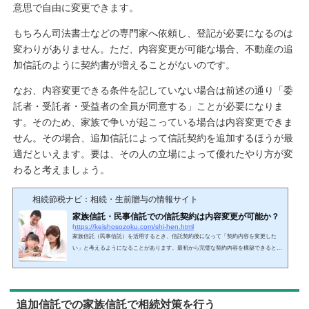
意思で自由に変更できます。
もちろん司法書士などの専門家へ依頼し、登記が必要になるのは
変わりがありません。ただ、内容変更が可能な場合、不動産の追
加信託のように契約書が増えることがないのです。
なお、内容変更できる条件を記していない場合は前述の通り「委
託者・受託者・受益者の全員が同意する」ことが必要になりま
す。そのため、家族で争いが起こっている場合は内容変更できま
せん。その場合、追加信託によって信託契約を追加するほうが最
適だといえます。要は、その人の立場によって優れたやり方が変
わると考えましょう。
相続節税ナビ：相続・生前贈与の情報サイト
家族信託・民事信託での信託契約は内容変更が可能か？
https://keishosozoku.com/shi-hen.html
家族信託（民事信託）を活用するとき、信託契約後になって「契約内容を変更した
い」と考えるようになることがあります。最初から完璧な契約内容を構築できるとは
限りません。実際に契約を発動してみて、「受託者（財産管理する人）を変えたい」
「受益者が受け取る利益を減らしたい」など、改善するべき点を発見できることは多
いです。このとき、信託契約変更は問題なく可能です。契約後であっても、内容変更
することができるのです。ただ当然、好き勝手に変更できるわけではありません。正
追加信託での家族信託で相続対策を行う
しい手順を踏む必要があります。ここでは、ど...