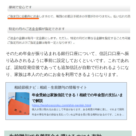
そのため年金が振り込まれる銀行口座について、信託口口座へ振
り込みされるように事前に設定しておくといいです。これであれ
ば、認知症発症後であっても追加信託が自動で行われるようにな
り、家族は本人のためにお金を利用できるようになります。
相続節税ナビ：相続・生前贈与の情報サイト
年金受給は家族信託できる！相続での年金型の支払いま
で解説
https://keishosozoku.com/shin-nenkin.html
個人が受け取れるお金として年金があります。ある程度の年齢に達し、それまで国民
年金や厚生年金の掛金を支払っていれば年金を受け取る権利があるのです。これを年
金受給権といいます。気になるものとして、「こうした年金受給権の家族信託が可能
か」という疑問点があります。これが可能な場合、たとえ認知症などで判断能力がな
くなっても家族があなたのために自由に年金を使ってくれます。また国の制度ではな
く、相続時に年金と同じような形で分割払いにてお金を受け取る方法も存在します。