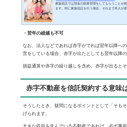
家族信託では預金の財産管理をしてもらうことが頻
ます。特に家族信託を行う場合、それまで本人が使
す。ただ、このときは信託口（しんたくぐち）口座
よっては口座開設できないことがありますし、場合
家族信託が正しく機能する口座を作って預金管理しな
・翌年の繰越も不可
なお、法人などであれば赤字がでれば翌年以降への
営をしている場合、赤字が出たとしても翌年以降の
損益通算や赤字の繰り越しを含め、赤字が出るとそ
赤字不動産を信託契約する意味
そうしたとき、疑問になるポイントとして「そもそ
げられます。
大きな収益を生んでいる不動産であれば、必ず事前