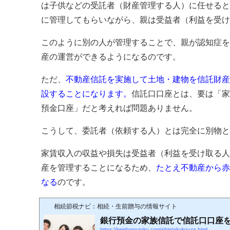
は子供などの受託者（財産管理する人）に任せると
に管理してもらいながら、親は受益者（利益を受け
このように別の人が管理することで、親が認知症を
産の運営ができるようになるのです。
ただ、
不動産信託を実施して土地・建物を信託財産
設することになります。
信託口口座とは、要は「家
預金口座」だと考えれば問題ありません。
こうして、委託者（依頼する人）とは完全に別物と
家賃収入の収益や損失は受益者（利益を受け取る人
産を管理することになるため、
たとえ不動産から赤
なる
のです。
相続節税ナビ：相続・生前贈与の情報サイト
銀行預金の家族信託で信託口口座
https://keishosozoku.com/shintakukouza.html