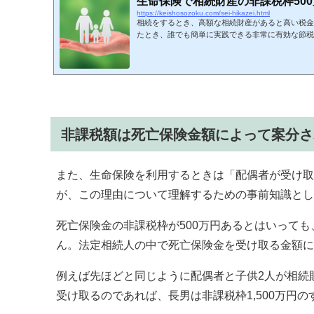
生命保険で相続財産の非課税枠50
https://keishosozoku.com/sei-hikazei.html
相続をするとき、高額な相続財産があると高い税金
たとき、誰でも簡単に実践できる非常に有効な節税
けられています。つまり、現金で相続させれば高額
おくだけで無駄な相続税を免除できるようになるの
もちろん、生命保険を利用した相続対策は事前に注意
非課税額は死亡保険金額によって案分さ
また、生命保険を利用するときは「配偶者が受け取
が、この理由について理解するための事前知識とし
死亡保険金の非課税枠が500万円あるとはいっても
ん。法定相続人の中で死亡保険金を受け取る金額に
例えば先ほどと同じように配偶者と子供2人が相続財
受け取るのであれば、長男は非課税枠1,500万円