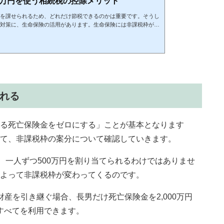
0万円を使う相続税の控除メリット
を課せられるため、どれだけ節税できるのかは重要です。そうし
対策に、生命保険の活用があります。生命保険には非課税枠が設
な相続税を課せられるものの、これを生命保険という形で残して
です。そのため、相続では生命保険が頻繁に活用されています。
しなければいけない点がいくつもあ...
れる
る死亡保険金をゼロにする」ことが基本となります
て、非課税枠の案分について確認していきます。
、一人ずつ500万円を割り当てられるわけではありませ
よって非課税枠が変わってくるのです。
産を引き継ぐ場合、長男だけ死亡保険金を2,000万円
のすべてを利用できます。