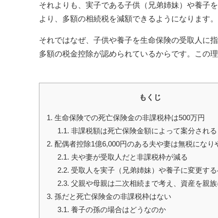
それよりも、実子である子供（兄弟姉妹）や養子を
より、多額の相続税を減額できるようになります。
それではなぜ、子供や養子を生命保険の受取人に指
多額の税金控除が認められているからです。この理
もくじ
1.
生命保険での死亡保険金の非課税枠は500万円
1.1.
非課税額は死亡保険金額によって案分される
2.
配偶者控除1億6,000円のある夫や妻は無税になり
2.1.
夫や妻が受取人だと非課税枠が減る
2.2.
受取人を実子（兄弟姉妹）や養子に変更する
2.3.
父親や母親は二次相続まで考え、資産を親族
3.
孫だと死亡保険金の非課税枠はない
3.1.
養子の孫の場合はどうなのか